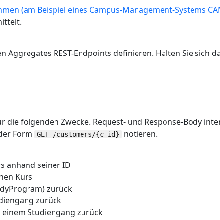
mmen (am Beispiel eines Campus-Management-Systems CA
ttelt.
den Aggregates REST-Endpoints definieren. Halten Sie sich 
ür die folgenden Zwecke. Request- und Response-Body intere
 der Form
notieren.
GET /customers/{c-id}
s anhand seiner ID
inen Kurs
tudyProgram) zurück
diengang zurück
zu einem Studiengang zurück