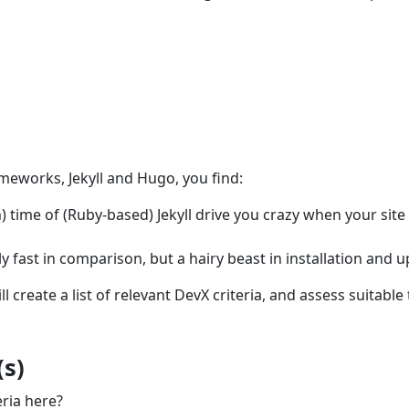
eworks, Jekyll and Hugo, you find:
time of (Ruby-based) Jekyll drive you crazy when your site 
y fast in comparison, but a hairy beast in installation and 
ll create a list of relevant DevX criteria, and assess suitable 
s)
eria here?