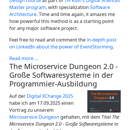
Design course
as part of
TH Köln’s Digital Sciences
Master program
, with specialization
Software
Architecture
. Time and time again, it amazes me
how powerful this method is as a starting point
for any major software project.
Feel free to read and comment the
in-depth post
on LinkedIn about the power of EventStorming
.
Read more ...
The Microservice Dungeon 2.0 -
Große Softwaresysteme in der
Programmier-Ausbildung
Auf der
Digital XChange 2025
habe ich am 17.09.2025 einen
Vortrag zu unserem
Microservice Dungeon
gehalten, mit dem Titel
The
Microservice Dungeon 2.0 - Große Softwaresysteme in