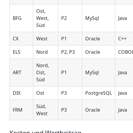
Ost,
BFG
West,
P2
MySql
Java
Süd
CX
West
P1
Oracle
C++
ELS
Nord
P2, P3
Oracle
COBO
Nord,
ART
Ost,
P1
MySql
Java
Süd
DIX
Ost
P3
PostgreSQL
Java
Süd,
FRM
P3
Oracle
Java
West
Kosten und Wertbeitrag