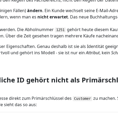
e den Regeln des Fachbereichs, nicht den Regeln der Daten
einigen Fällen)
ändern
. Ein Kunde wechselt seine E-Mail-Adr
ndern, wenn man es
nicht erwartet
. Das neue Buchhaltung
werden. Die Abholnummer
gehört heute diesem Kau
1251
n. Über die Zeit gesehen tragen mehrere Käufe nacheinan
ser Eigenschaften. Genau deshalb ist sie als Identität geeign
tvoll und gehört ins Modell - sie ist nur ein
Attribut
, kein
Sch
hliche ID gehört nicht als Primärschl
dresse direkt zum Primärschlüssel des
zu machen. S
Customer
e sieht das so aus: