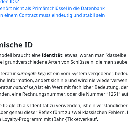
iden IDs?
 gehört nicht als Primärschlüssel in die Datenbank
D in einem Contract muss eindeutig und stabil sein
nische ID
odell braucht eine
Identität
: etwas, woran man “dasselbe 
wei grundverschiedene Arten von Schlüsseln, die man saub
Literatur
surrogate key
) ist ein vom System vergebener, bede
liche Information, ändert sich nie und wird nie wiederverwen
teratur
natural key
) ist ein Wert mit fachlicher Bedeutung, d
unden, eine Rechnungsnummer, oder die Nummer “1251” auf
D gleich als Identität zu verwenden, ist ein verständlicher Ref
 Aber genau dieser Reflex führt zu zwei klassischen Fehlern. 
n Loyalty-Programm mit (Bahn-)Ticketverkauf.