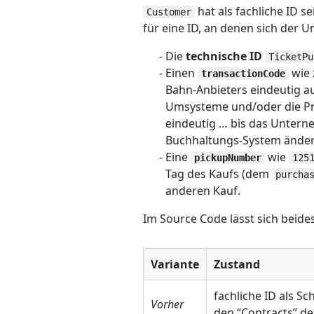
hat als fachliche ID s
Customer
für eine ID, an denen sich der U
Die
technische ID
TicketPu
Einen
wie 
transactionCode
Bahn-Anbieters eindeutig au
Umsysteme und/oder die Pro
eindeutig … bis das Unter
Buchhaltungs-System ändert
Eine
wie
pickupNumber
125
Tag des Kaufs (dem
purcha
anderen Kauf.
Im Source Code lässt sich beid
Variante
Zustand
fachliche ID als S
Vorher
den “Contracts” d