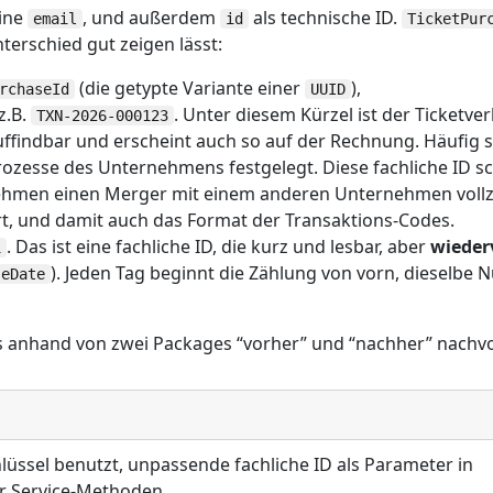
eine
, und außerdem
als technische ID.
email
id
TicketPur
nterschied gut zeigen lässt:
(die getypte Variante einer
),
rchaseId
UUID
z.B.
. Unter diesem Kürzel ist der Ticketve
TXN-2026-000123
ffindbar und erscheint auch so auf der Rechnung. Häufig s
zesse des Unternehmens festgelegt. Diese fachliche ID sc
nehmen einen Merger mit einem anderen Unternehmen vollz
, und damit auch das Format der Transaktions-Codes.
. Das ist eine fachliche ID, die kurz und lesbar, aber
wieder
1
). Jeden Tag beginnt die Zählung von vorn, diesel
seDate
es anhand von zwei Packages “vorher” und “nachher” nachvo
chlüssel benutzt, unpassende fachliche ID als Parameter in
er Service-Methoden