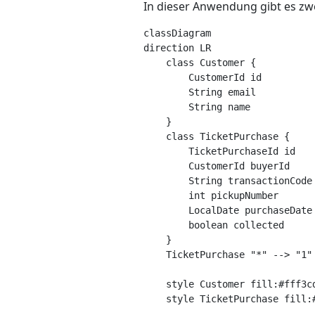
In dieser Anwendung gibt es zw
classDiagram

direction LR

    class Customer {

        CustomerId id

        String email

        String name

    }

    class TicketPurchase {

        TicketPurchaseId id

        CustomerId buyerId

        String transactionCode

        int pickupNumber

        LocalDate purchaseDate

        boolean collected

    }

    TicketPurchase "*" --> "1" 
    style Customer fill:#fff3c