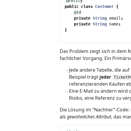
@Entity
public
class
Customer
{
@Id
private
String
email
;
private
String
name
;
}
Das Problem zeigt sich in dem 
fachlicher Vorgang. Ein Primärs
Jede andere Tabelle, die au
Beispiel trägt
jeder
TicketP
referenzierenden Käufen eb
Eine E-Mail zu ändern wird
Risiko, eine Referenz zu ve
Die Lösung im “Nachher”-Code: D
als
gewöhnliches Attribut
, das ma